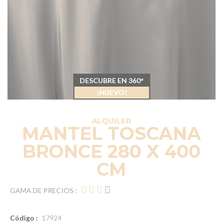
DESCUBRE EN 360°
¡NUEVO!
ALQUILER
MANTEL TOSCANA
BRONCE 280 X 400
CM
GAMA DE PRECIOS :
Código :
17924