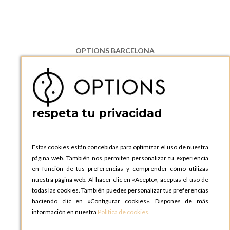
OPTIONS BARCELONA
P.I. Can Bernades-Subirà, C/ Ripollès, 12
08130 Santa Perpetua de Moguda, Barcelona
ESPAñA
Teléfono:
+34 935 724 041
respeta tu privacidad
OPTIONS BARCELONA SHOWROOM
c/ Laforja, 102
08021 BARCELONA
Estas cookies están concebidas para optimizar el uso de nuestra
ESPAñA
página web. También nos permiten personalizar tu experiencia
Teléfono:
+34 935 724 041
en función de tus preferencias y comprender cómo utilizas
nuestra página web. Al hacer clic en «Acepto», aceptas el uso de
OPTIONS MADRID
todas las cookies. También puedes personalizar tus preferencias
C. Lucio Emilio Cándido, 6,
haciendo clic en «Configurar cookies». Dispones de más
28803 Alcalá de Henares, Madrid
información en nuestra
Política de cookies
.
ESPAñA
Teléfono:
+34 918 300 344