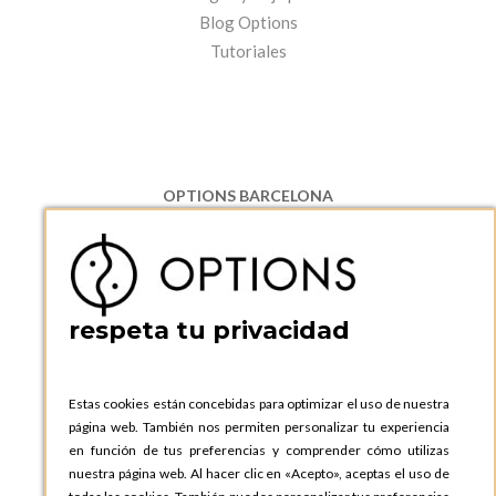
Blog Options
Tutoriales
OPTIONS BARCELONA
P.I. Can Bernades-Subirà, C/ Ripollès, 12
08130 Santa Perpetua de Moguda, Barcelona
ESPAñA
Teléfono:
+34 935 724 041
respeta tu privacidad
OPTIONS BARCELONA SHOWROOM
c/ Laforja, 102
08021 BARCELONA
Estas cookies están concebidas para optimizar el uso de nuestra
ESPAñA
página web. También nos permiten personalizar tu experiencia
Teléfono:
+34 935 724 041
en función de tus preferencias y comprender cómo utilizas
nuestra página web. Al hacer clic en «Acepto», aceptas el uso de
OPTIONS MADRID