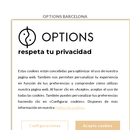
OPTIONS BARCELONA
P.I. Can Bernades-Subirà, C/ Ripollès, 12
08130 Santa Perpetua de Moguda, Barcelona
ESPAñA
Teléfono:
+34 935 724 041
respeta tu privacidad
OPTIONS BARCELONA SHOWROOM
c/ Laforja, 102
08021 BARCELONA
Estas cookies están concebidas para optimizar el uso de nuestra
ESPAñA
página web. También nos permiten personalizar tu experiencia
Teléfono:
+34 935 724 041
en función de tus preferencias y comprender cómo utilizas
nuestra página web. Al hacer clic en «Acepto», aceptas el uso de
OPTIONS MADRID
todas las cookies. También puedes personalizar tus preferencias
C. Lucio Emilio Cándido, 6,
haciendo clic en «Configurar cookies». Dispones de más
28803 Alcalá de Henares, Madrid
información en nuestra
Política de cookies
.
ESPAñA
Teléfono:
+34 918 300 344
Configuraciones
Acepto cookies
OPTIONS MADRID SHOWROOM