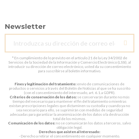
Newsletter
* En cumplimiento de lo previsto en el artículo 21 de la Ley 34/2002 de
Servicios de la Sociedad de la Información y Comercio Electrónico (LSSI), al
introducir su dirección de correo electrónico, usted da su consentimiento
para suscribirse al boletín informativo.
Fines y legitimación del tratamiento:
envío de comunicaciones de
productos o servicios a través del Boletín de Noticias al que se ha suscrito
(con el consentimiento del interesado, art. 6.1.a GDPR).
Criterios de conservación de los datos:
se conservarán durante no más
tiempo del necesario para mantener el fin del tratamiento o mientras
existan prescripciones legales que dictaminen su custodia y cuando ya no
sea necesario para ello, se suprimirán con medidas de seguridad
adecuadas para garantizar la anonimización de los datos o la destrucción
total de los mismos.
Comunicación de los datos:
no se comunicarán los datos a terceros, salvo
obligación legal.
Derechos que asisten al Interesado:
- Derecho a retirar el consentimiento en cualquier momento.