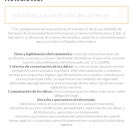
* En cumplimiento de lo previsto en el artículo 21 de la Ley 34/2002 de
Servicios de la Sociedad de la Información y Comercio Electrónico (LSSI), al
introducir su dirección de correo electrónico, usted da su consentimiento
para suscribirse al boletín informativo.
Fines y legitimación del tratamiento:
envío de comunicaciones de
productos o servicios a través del Boletín de Noticias al que se ha suscrito
(con el consentimiento del interesado, art. 6.1.a GDPR).
Criterios de conservación de los datos:
se conservarán durante no más
tiempo del necesario para mantener el fin del tratamiento o mientras
existan prescripciones legales que dictaminen su custodia y cuando ya no
sea necesario para ello, se suprimirán con medidas de seguridad
adecuadas para garantizar la anonimización de los datos o la destrucción
total de los mismos.
Comunicación de los datos:
no se comunicarán los datos a terceros, salvo
obligación legal.
Derechos que asisten al Interesado:
- Derecho a retirar el consentimiento en cualquier momento.
- Derecho de acceso, rectificación, portabilidad y supresión de sus datos, y
de limitación u oposición a su tratamiento.
- Derecho a presentar una reclamación ante la Autoridad de control
(www.aepd.es) si considera que el tratamiento no se ajusta a la normativa
vigente.