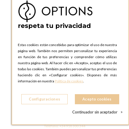
08130 Santa Perpetua de Moguda, Barcelona
ESPAñA
Teléfono:
+34 935 724 041
respeta tu privacidad
OPTIONS BARCELONA SHOWROOM
c/ Laforja, 102
08021 BARCELONA
Estas cookies están concebidas para optimizar el uso de nuestra
ESPAñA
página web. También nos permiten personalizar tu experiencia
Teléfono:
+34 935 724 041
en función de tus preferencias y comprender cómo utilizas
nuestra página web. Al hacer clic en «Acepto», aceptas el uso de
OPTIONS MADRID
todas las cookies. También puedes personalizar tus preferencias
C. Lucio Emilio Cándido, 6,
haciendo clic en «Configurar cookies». Dispones de más
28803 Alcalá de Henares, Madrid
información en nuestra
Política de cookies
.
ESPAñA
Teléfono:
+34 918 300 344
Configuraciones
Acepto cookies
OPTIONS MADRID SHOWROOM
C/ Bárbara de Braganza, 2
Continuador sin aceptador
>
28004 MADRID
ESPAñA
Teléfono:
+34 918 300 344