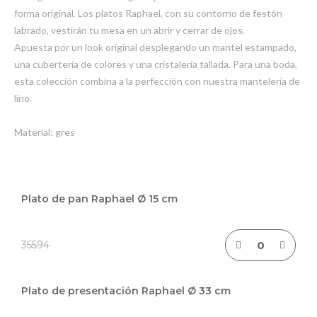
forma original. Los platos Raphael, con su contorno de festón
labrado, vestirán tu mesa en un abrir y cerrar de ojos.
Apuesta por un look original desplegando un mantel estampado,
una cubertería de colores y una cristalería tallada. Para una boda,
esta colección combina a la perfección con nuestra mantelería de
lino.
Material: gres
Elementos
de
Plato de pan Raphael Ø 15 cm
artículos
agrupados
35594
Plato de presentación Raphael Ø 33 cm