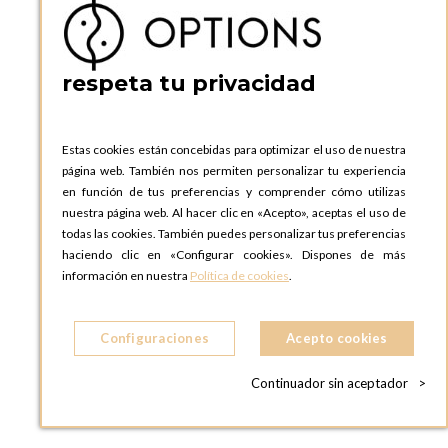
respeta tu privacidad
No compre, alquile
VAJILLA, MOBILIARIO Y DECORACIÓN
Estas cookies están concebidas para optimizar el uso de nuestra
página web. También nos permiten personalizar tu experiencia
en función de tus preferencias y comprender cómo utilizas
nuestra página web. Al hacer clic en «Acepto», aceptas el uso de
todas las cookies. También puedes personalizar tus preferencias
Devolución de vajilla sin lavar
haciendo clic en «Configurar cookies». Dispones de más
NOSOTROS LAVAMOS LOS PLATOS
información en nuestra
Política de cookies
.
Configuraciones
Acepto cookies
Enviamos a toda Europa
Continuador sin aceptador
>
A LAS 19 ZONAS EN LAS QUE ESTAMOS PRESENTES