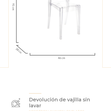
91 cm
38 cm
46 cm
Devolución de vajilla sin
lavar