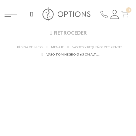
RETROCEDER
PÁGINA DE INICIO
MENAJE
VASITOS Y PEQUEÑOS RECIPIENTES
VASO TOM NEGRO Ø 6,5 CM ALT. 4.5 CM 8 CL