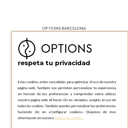
OPTIONS BARCELONA
P.I. Can Bernades-Subirà, C/ Ripollès, 12
08130 Santa Perpetua de Moguda, Barcelona
ESPAñA
Teléfono:
+34 935 724 041
respeta tu privacidad
OPTIONS BARCELONA SHOWROOM
c/ Laforja, 102
08021 BARCELONA
Estas cookies están concebidas para optimizar el uso de nuestra
ESPAñA
página web. También nos permiten personalizar tu experiencia
Teléfono:
+34 935 724 041
en función de tus preferencias y comprender cómo utilizas
nuestra página web. Al hacer clic en «Acepto», aceptas el uso de
OPTIONS MADRID
todas las cookies. También puedes personalizar tus preferencias
C. Lucio Emilio Cándido, 6,
haciendo clic en «Configurar cookies». Dispones de más
28803 Alcalá de Henares, Madrid
información en nuestra
Política de cookies
.
ESPAñA
Teléfono:
+34 918 300 344