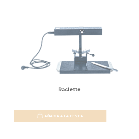
Raclette
AÑADIR A LA CESTA
Añadir 