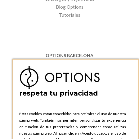
Blog Options
Tutoriales
OPTIONS BARCELONA
P.I. Can Bernades-Subirà, C/ Ripollès, 12
08130 Santa Perpetua de Moguda, Barcelona
ESPAñA
Teléfono:
+34 935 724 041
respeta tu privacidad
OPTIONS BARCELONA SHOWROOM
c/ Laforja, 102
08021 BARCELONA
Estas cookies están concebidas para optimizar el uso de nuestra
ESPAñA
página web. También nos permiten personalizar tu experiencia
Teléfono:
+34 935 724 041
en función de tus preferencias y comprender cómo utilizas
nuestra página web. Al hacer clic en «Acepto», aceptas el uso de
OPTIONS MADRID