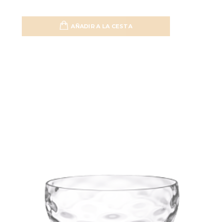
AÑADIR A LA CESTA
Añadir 