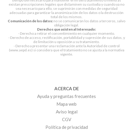
tiempo del necesario para mantener el fin del tratamiento o mientras
existan prescripciones legales que dictaminen su custodia y cuando ya no
sea necesario para ello, se suprimirán con medidas de seguridad
adecuadas para garantizar la anonimización de los datos o la destrucción
total de los mismos.
Comunicación de los datos:
no se comunicarán los datos a terceros, salvo
obligación legal.
Derechos que asisten al Interesado:
- Derecho a retirar el consentimiento en cualquier momento.
- Derecho de acceso, rectificación, portabilidad y supresión de sus datos, y
de limitación u oposición a su tratamiento.
- Derecho a presentar una reclamación ante la Autoridad de control
(www.aepd.es) si considera que el tratamiento no se ajusta a la normativa
vigente.
ACERCA DE
Ayuda y preguntas frecuentes
Mapa web
Aviso legal
CGV
Política de privacidad