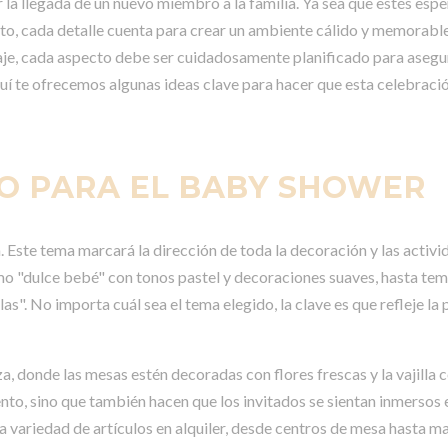
la llegada de un nuevo miembro a la familia. Ya sea que estés espe
nto, cada detalle cuenta para crear un ambiente cálido y memorable
naje, cada aspecto debe ser cuidadosamente planificado para asegur
uí te ofrecemos algunas ideas clave para hacer que esta celebració
TO PARA EL BABY SHOWER
 Este tema marcará la dirección de toda la decoración y las activi
mo "dulce bebé" con tonos pastel y decoraciones suaves, hasta te
s". No importa cuál sea el tema elegido, la clave es que refleje la
, donde las mesas estén decoradas con flores frescas y la vajilla
ento, sino que también hacen que los invitados se sientan inmersos 
 variedad de artículos en alquiler, desde centros de mesa hasta ma