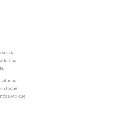
esencial
s adornos
le.
invitados
 un toque
antizando que