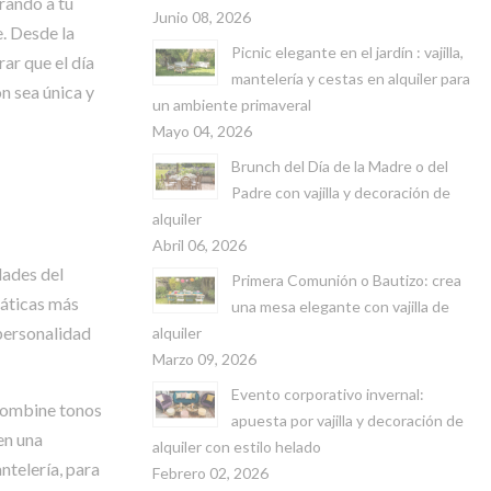
rando a tu
Junio 08, 2026
. Desde la
Picnic elegante en el jardín : vajilla,
ar que el día
mantelería y cestas en alquiler para
n sea única y
un ambiente primaveral
Mayo 04, 2026
Brunch del Día de la Madre o del
Padre con vajilla y decoración de
alquiler
Abril 06, 2026
dades del
Primera Comunión o Bautizo: crea
máticas más
una mesa elegante con vajilla de
 personalidad
alquiler
Marzo 09, 2026
Evento corporativo invernal:
 combine tonos
apuesta por vajilla y decoración de
en una
alquiler con estilo helado
ntelería, para
Febrero 02, 2026