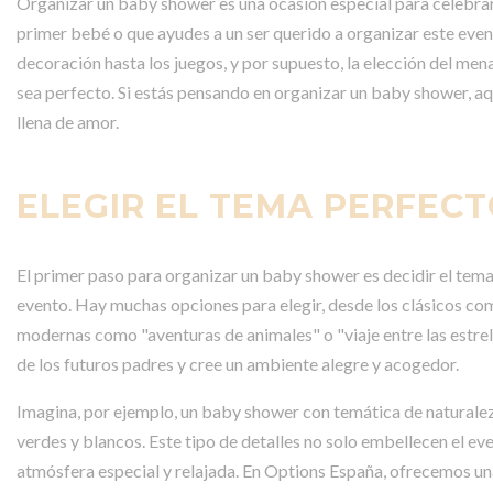
Organizar un baby shower es una ocasión especial para celebrar 
primer bebé o que ayudes a un ser querido a organizar este eve
decoración hasta los juegos, y por supuesto, la elección del me
sea perfecto. Si estás pensando en organizar un baby shower, aq
llena de amor.
ELEGIR EL TEMA PERFEC
El primer paso para organizar un baby shower es decidir el tema.
evento. Hay muchas opciones para elegir, desde los clásicos co
modernas como "aventuras de animales" o "viaje entre las estrella
de los futuros padres y cree un ambiente alegre y acogedor.
Imagina, por ejemplo, un baby shower con temática de naturaleza
verdes y blancos. Este tipo de detalles no solo embellecen el ev
atmósfera especial y relajada. En Options España, ofrecemos una