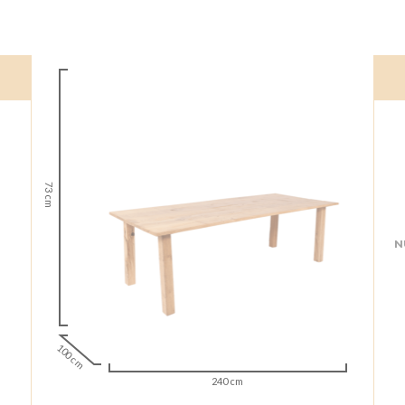
73 cm
N
100 cm
240 cm