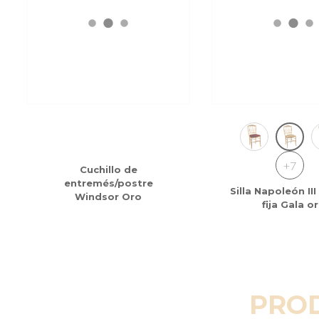
+7
Cuchillo de
entremés/postre
Silla Napoleón II
Windsor Oro
fija Gala o
PRO