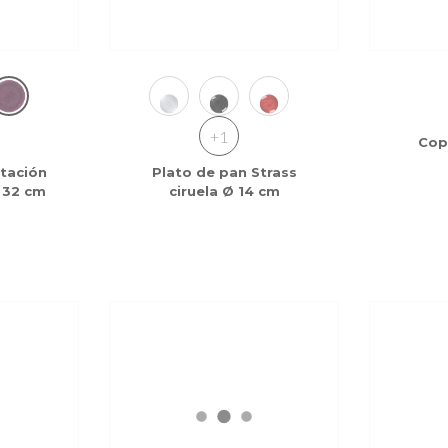
+1
Cop
tación
Plato de pan Strass
Ø 32 cm
ciruela Ø 14 cm