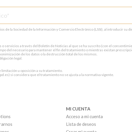
cios de la Sociedad de la Información y Comercio Electrónico (LSSI), al introducir su 
servicios a través del Boletín de Noticias al que se ha suscrito (con el consentimien
po del necesario para mantener el fin del tratamiento o mientras existan prescripci
onimización de los datos o la destrucción total de los mismos.
ligación legal.
e limitación u oposición a su tratamiento.
.es) si considera que el tratamiento no se ajusta a la normativa vigente.
MI CUENTA
tions
Acceso a mi cuenta
rarnos
Lista de deseos
anos
Crear mi cuenta