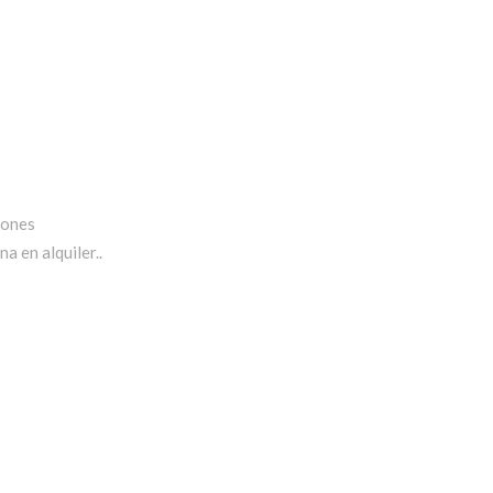
iones
a en alquiler..