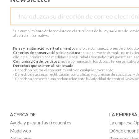
* En cumplimiento de lo previsto en el artículo 21 de la Ley 34/2002 de Servi
al boletín informativo.
Fines y legitimación del tratamiento:
envío de comunicaciones de productos o 
Criterios de conservación de los datos:
se conservarán durante no más tiem
ello, se suprimirán con medidas de seguridad adecuadas para garantizar la an
Comunicación de los datos:
no se comunicarán los datos a terceros, salvo ob
Derechos que asisten al Interesado:
- Derecho a retirar el consentimiento en cualquier momento.
- Derecho de acceso, rectificación, portabilidad y supresión de sus datos, y d
- Derecho a presentar una reclamación ante la Autoridad de control (www.aepd
ACERCA DE
LA EMPRESA
Ayuda y preguntas frecuentes
La empresa Op
Mapa web
Dónde encont
Aviso legal
Recursos Hum