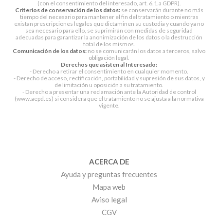
(con el consentimiento del interesado, art. 6.1.a GDPR).
Criterios de conservación de los datos:
se conservarán durante no más
tiempo del necesario para mantener el fin del tratamiento o mientras
existan prescripciones legales que dictaminen su custodia y cuando ya no
sea necesario para ello, se suprimirán con medidas de seguridad
adecuadas para garantizar la anonimización de los datos o la destrucción
total de los mismos.
Comunicación de los datos:
no se comunicarán los datos a terceros, salvo
obligación legal.
Derechos que asisten al Interesado:
- Derecho a retirar el consentimiento en cualquier momento.
- Derecho de acceso, rectificación, portabilidad y supresión de sus datos, y
de limitación u oposición a su tratamiento.
- Derecho a presentar una reclamación ante la Autoridad de control
(www.aepd.es) si considera que el tratamiento no se ajusta a la normativa
vigente.
ACERCA DE
Ayuda y preguntas frecuentes
Mapa web
Aviso legal
CGV