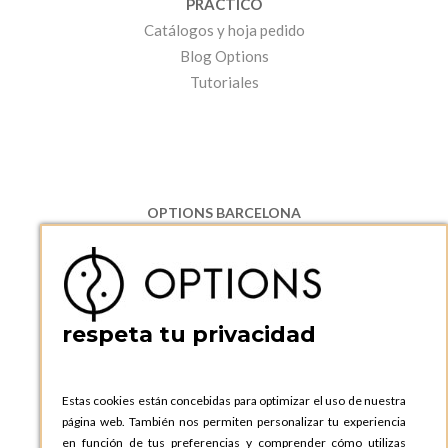
PRÁCTICO
Catálogos y hoja pedido
Blog Options
Tutoriales
OPTIONS BARCELONA
P.I. Can Bernades-Subirà, C/ Ripollès, 12
08130 Santa Perpetua de Moguda, Barcelona
ESPAñA
Teléfono:
+34 935 724 041
respeta tu privacidad
OPTIONS BARCELONA SHOWROOM
c/ Laforja, 102
08021 BARCELONA
Estas cookies están concebidas para optimizar el uso de nuestra
ESPAñA
página web. También nos permiten personalizar tu experiencia
Teléfono:
+34 935 724 041
en función de tus preferencias y comprender cómo utilizas