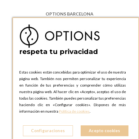
OPTIONS BARCELONA
P.I. Can Bernades-Subirà, C/ Ripollès, 12
08130 Santa Perpetua de Moguda, Barcelona
ESPAñA
Teléfono:
+34 935 724 041
respeta tu privacidad
OPTIONS BARCELONA SHOWROOM
c/ Laforja, 102
08021 BARCELONA
Estas cookies están concebidas para optimizar el uso de nuestra
ESPAñA
página web. También nos permiten personalizar tu experiencia
Teléfono:
+34 935 724 041
en función de tus preferencias y comprender cómo utilizas
nuestra página web. Al hacer clic en «Acepto», aceptas el uso de
OPTIONS MADRID
todas las cookies. También puedes personalizar tus preferencias
C. Lucio Emilio Cándido, 6,
haciendo clic en «Configurar cookies». Dispones de más
28803 Alcalá de Henares, Madrid
información en nuestra
Política de cookies
.
ESPAñA
Teléfono:
+34 918 300 344
Configuraciones
Acepto cookies
OPTIONS MADRID SHOWROOM