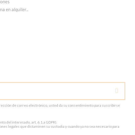
iones
a en alquiler..
dirección de correo electrónico, usted da su consentimiento para suscribirse
to del interesado, art. 6.1.a GDPR).
ones legales que dictaminen su custodia y cuando ya no sea necesario para