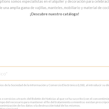
ptions somos especialistas en el alquiler y decoración para celebrac
una amplia gama de vajillas, manteles, mobiliario y material de cocin
¡Descubre nuestro catálogo!
cios de la Sociedad de la Información y Comercio Electrónico (LSSI), al introducir su 
servicios a través del Boletín de Noticias al que se ha suscrito (con el consentimien
po del necesario para mantener el fin del tratamiento o mientras existan prescripci
onimización de los datos o la destrucción total de los mismos.
ligación legal.