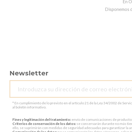
En O
Disponemos de 
Newsletter
* En cumplimiento de lo previsto en el artículo 21 de la Ley 34/2002 de Servi
al boletín informativo.
Fines y legitimación del tratamiento:
envío de comunicaciones de productos o 
Criterios de conservación de los datos:
se conservarán durante no más tiem
ello, se suprimirán con medidas de seguridad adecuadas para garantizar la an
Comunicación de los datos:
no se comunicarán los datos a terceros, salvo ob