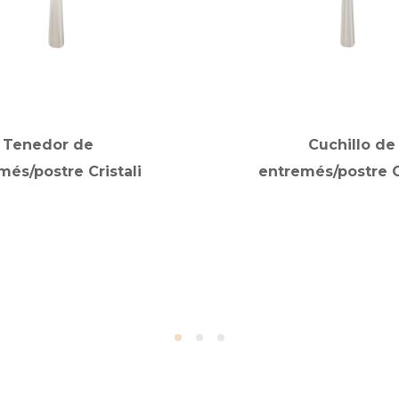
Tenedor de
Cuchillo de
més/postre Cristali
entremés/postre Cr