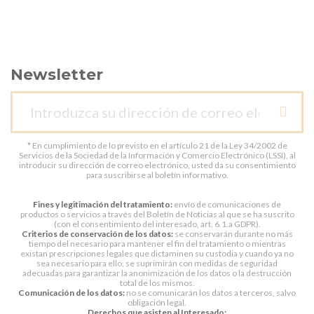
Newsletter
* En cumplimiento de lo previsto en el artículo 21 de la Ley 34/2002 de
Servicios de la Sociedad de la Información y Comercio Electrónico (LSSI), al
introducir su dirección de correo electrónico, usted da su consentimiento
para suscribirse al boletín informativo.
Fines y legitimación del tratamiento:
envío de comunicaciones de
productos o servicios a través del Boletín de Noticias al que se ha suscrito
(con el consentimiento del interesado, art. 6.1.a GDPR).
Criterios de conservación de los datos:
se conservarán durante no más
tiempo del necesario para mantener el fin del tratamiento o mientras
existan prescripciones legales que dictaminen su custodia y cuando ya no
sea necesario para ello, se suprimirán con medidas de seguridad
adecuadas para garantizar la anonimización de los datos o la destrucción
total de los mismos.
Comunicación de los datos:
no se comunicarán los datos a terceros, salvo
obligación legal.
Derechos que asisten al Interesado: