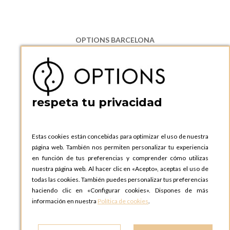
OPTIONS BARCELONA
P.I. Can Bernades-Subirà, C/ Ripollès, 12
08130 Santa Perpetua de Moguda, Barcelona
ESPAñA
Teléfono:
+34 935 724 041
respeta tu privacidad
OPTIONS BARCELONA SHOWROOM
c/ Laforja, 102
08021 BARCELONA
Estas cookies están concebidas para optimizar el uso de nuestra
ESPAñA
página web. También nos permiten personalizar tu experiencia
Teléfono:
+34 935 724 041
en función de tus preferencias y comprender cómo utilizas
nuestra página web. Al hacer clic en «Acepto», aceptas el uso de
OPTIONS MADRID
todas las cookies. También puedes personalizar tus preferencias
C. Lucio Emilio Cándido, 6,
haciendo clic en «Configurar cookies». Dispones de más
28803 Alcalá de Henares, Madrid
información en nuestra
Política de cookies
.
ESPAñA
Teléfono:
+34 918 300 344