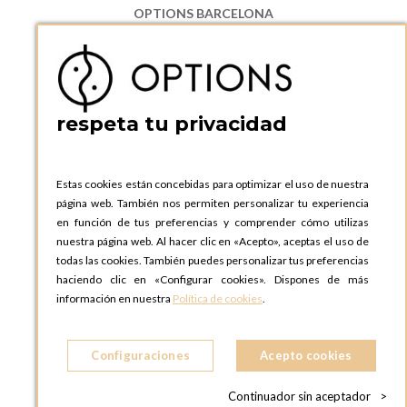
OPTIONS BARCELONA
P.I. Can Bernades-Subirà, C/ Ripollès, 12
08130 Santa Perpetua de Moguda, Barcelona
ESPAñA
Teléfono:
+34 935 724 041
respeta tu privacidad
OPTIONS BARCELONA SHOWROOM
c/ Laforja, 102
08021 BARCELONA
Estas cookies están concebidas para optimizar el uso de nuestra
ESPAñA
página web. También nos permiten personalizar tu experiencia
Teléfono:
+34 935 724 041
en función de tus preferencias y comprender cómo utilizas
nuestra página web. Al hacer clic en «Acepto», aceptas el uso de
OPTIONS MADRID
todas las cookies. También puedes personalizar tus preferencias
C. Lucio Emilio Cándido, 6,
haciendo clic en «Configurar cookies». Dispones de más
28803 Alcalá de Henares, Madrid
información en nuestra
Política de cookies
.
ESPAñA
Teléfono:
+34 918 300 344
Configuraciones
Acepto cookies
OPTIONS MADRID SHOWROOM
C/ Bárbara de Braganza, 2
Continuador sin aceptador
>
28004 MADRID