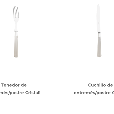
Tenedor de
Cuchillo de
més/postre Cristali
entremés/postre Cr