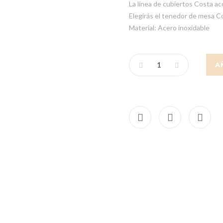
La línea de cubiertos Costa a
Elegirás el tenedor de mesa Co
Material: Acero inoxidable
A