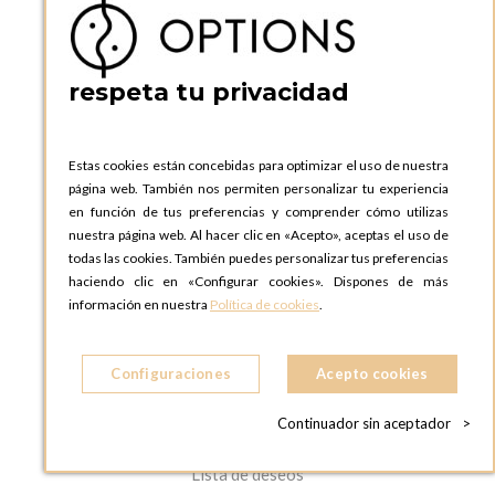
Aviso legal
CGV
Política de privacidad
respeta tu privacidad
Política de privacidad Redes
Sociales
Estas cookies están concebidas para optimizar el uso de nuestra
LA EMPRESA
página web. También nos permiten personalizar tu experiencia
La empresa Options
en función de tus preferencias y comprender cómo utilizas
Dónde encontrarnos
nuestra página web. Al hacer clic en «Acepto», aceptas el uso de
Recursos Humanos
todas las cookies. También puedes personalizar tus preferencias
haciendo clic en «Configurar cookies». Dispones de más
Las ofertas de trabajo
información en nuestra
Política de cookies
.
Desarrollo Sostenible
Prensa
Vídeos
Configuraciones
Acepto cookies
MI CUENTA
Continuador sin aceptador
>
Acceso a mi cuenta
Lista de deseos