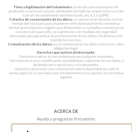
Fines y legitimación del tratamiento:
envío de comunicaciones de
productos o servicios a través del Boletín de Noticias al que se ha suscrito
(con el consentimiento del interesado, art. 6.1.a GDPR).
Criterios de conservación de los datos:
se conservarán durante no más
tiempo del necesario para mantener el fin del tratamiento o mientras
existan prescripciones legales que dictaminen su custodia y cuando ya no
sea necesario para ello, se suprimirán con medidas de seguridad
adecuadas para garantizar la anonimización de los datos o la destrucción
total de los mismos.
Comunicación de los datos:
no se comunicarán los datos a terceros, salvo
obligación legal.
Derechos que asisten al Interesado:
- Derecho a retirar el consentimiento en cualquier momento.
- Derecho de acceso, rectificación, portabilidad y supresión de sus datos, y
de limitación u oposición a su tratamiento.
- Derecho a presentar una reclamación ante la Autoridad de control
(www.aepd.es) si considera que el tratamiento no se ajusta a la normativa
vigente.
ACERCA DE
Ayuda y preguntas frecuentes
Mapa web